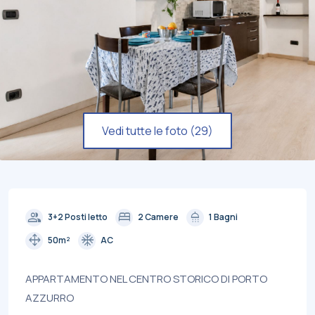
Vedi tutte le foto (29)
group
bed
shower
3+2 Posti letto
2 Camere
1 Bagni
drag_pan
ac_unit
50m²
AC
APPARTAMENTO NEL CENTRO STORICO DI PORTO
AZZURRO