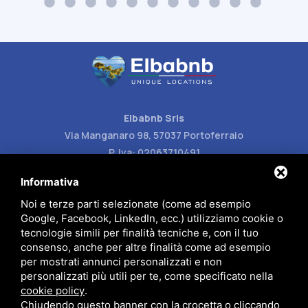
Elbabnb Srls
Via Manganaro 98, 57037 Portoferraio
P. Iva: 02063710491
Carlotta (+39) 388 87 77 129
Informativa
Andrea (+39) 348 80 98 791
Noi e terze parti selezionate (come ad esempio
Google, Facebook, LinkedIn, ecc.) utilizziamo cookie o
info@elbabnb.it
tecnologie simili per finalità tecniche e, con il tuo
consenso, anche per altre finalità come ad esempio
per mostrati annunci personalizzati e non
personalizzati più utili per te, come specificato nella
cookie policy
.
Chiudendo questo banner con la crocetta o cliccando