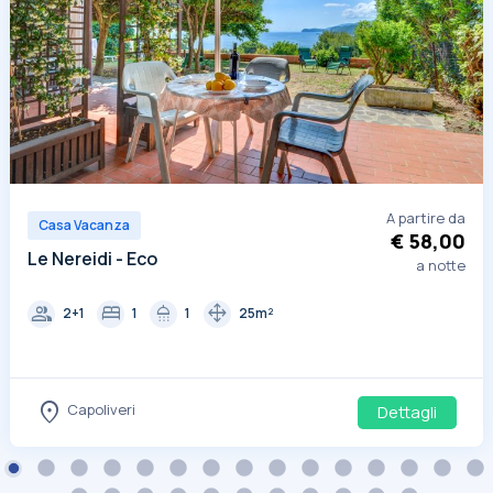
A partire da
Casa Vacanza
€ 58,00
Le Nereidi - Eco
a notte
group
bed
shower
drag_pan
2+1
1
1
25m²
location_on
Capoliveri
Dettagli