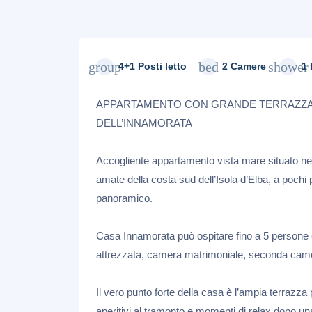
group
bed
shower
4+1 Posti letto
2 Camere
1
APPARTAMENTO CON GRANDE TERRAZZA V
DELL’INNAMORATA
Accogliente appartamento vista mare situato nell
amate della costa sud dell’Isola d’Elba, a pochi
panoramico.
Casa Innamorata può ospitare fino a 5 persone 
attrezzata, camera matrimoniale, seconda came
Il vero punto forte della casa è l’ampia terrazza
aperitivi al tramonto e momenti di relax dopo un