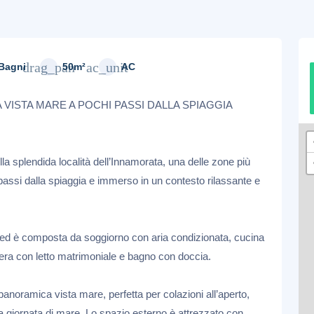
drag_pan
ac_unit
 Bagni
50m²
AC
ISTA MARE A POCHI PASSI DALLA SPIAGGIA
a splendida località dell’Innamorata, una delle zone più
 passi dalla spiaggia e immerso in un contesto rilassante e
ed è composta da soggiorno con aria condizionata, cucina
ra con letto matrimoniale e bagno con doccia.
 panoramica vista mare, perfetta per colazioni all’aperto,
a giornata di mare. Lo spazio esterno è attrezzato con