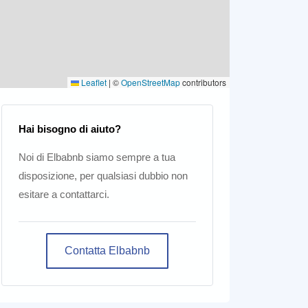
Leaflet
|
©
OpenStreetMap
contributors
Hai bisogno di aiuto?
Noi di Elbabnb siamo sempre a tua
disposizione, per qualsiasi dubbio non
e o tecnologie simili per finalità
rsonalizzati e non personalizzati
esitare a contattarci.
okie tecnici. Se vuoi selezionare i
 cookie, anche diversi da quelli
Contatta Elbabnb
Rifiuta
Accetta tutti