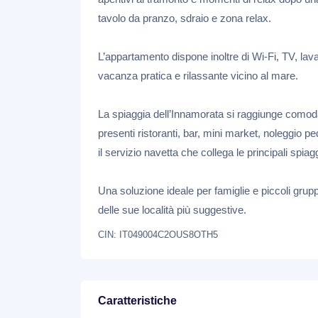
tavolo da pranzo, sdraio e zona relax.
L’appartamento dispone inoltre di Wi-Fi, TV, lavat
vacanza pratica e rilassante vicino al mare.
La spiaggia dell’Innamorata si raggiunge comoda
presenti ristoranti, bar, mini market, noleggio pe
il servizio navetta che collega le principali spiag
Informativa
Noi e terze parti selezionate (com
Una soluzione ideale per famiglie e piccoli grupp
tecniche e, con il tuo consenso, a
delle sue località più suggestive.
più utili per te, come specificato n
Chiudendo questo banner con la cro
CIN: IT049004C2OUS8OTH5
cookie da installare, clicca su "Per
tecnici, cliccando su "Accetta tutti
Personalizza
Caratteristiche