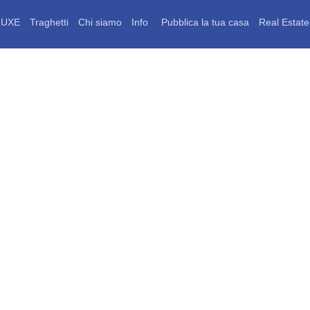
UXE
Traghetti
Chi siamo
Info
Pubblica la tua casa
Real Estate