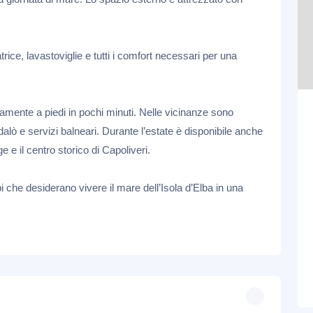
rice, lavastoviglie e tutti i comfort necessari per una
mente a piedi in pochi minuti. Nelle vicinanze sono
dalò e servizi balneari. Durante l’estate è disponibile anche
ge e il centro storico di Capoliveri.
e ad esempio Google, Facebook, LinkedIn, ecc.) utilizziamo cooki
i che desiderano vivere il mare dell’Isola d’Elba in una
nche per altre finalità come ad esempio per mostrati annunci pe
ella
cookie policy
.
cetta o cliccando su "Rifiuta", verranno utilizzati solamente co
sonalizza". Se preferisci, puoi acconsentire all'utilizzo di tutti i
". In qualsiasi momento potrai modificare la scelta effettuata.