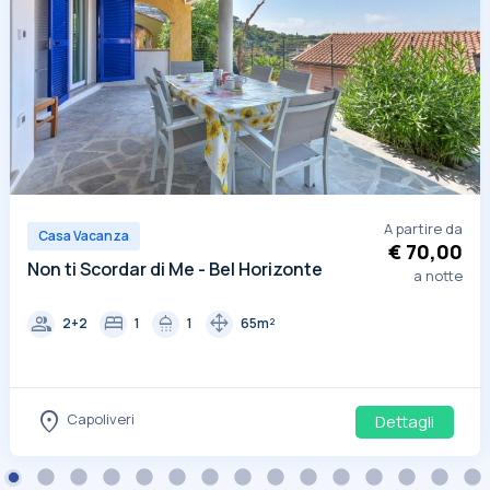
A partire da
Casa Vacanza
€ 70,00
Non ti Scordar di Me - Bel Horizonte
a notte
group
bed
shower
drag_pan
2+2
1
1
65m²
location_on
Capoliveri
Dettagli