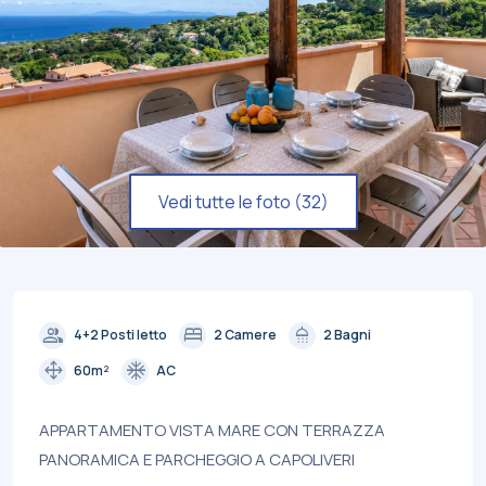
Vedi tutte le foto (32)
group
bed
shower
4+2 Posti letto
2 Camere
2 Bagni
drag_pan
ac_unit
60m²
AC
APPARTAMENTO VISTA MARE CON TERRAZZA
PANORAMICA E PARCHEGGIO A CAPOLIVERI