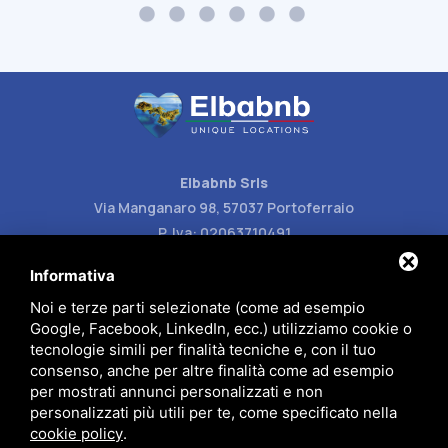
Elbabnb Srls
Via Manganaro 98, 57037 Portoferraio
P. Iva: 02063710491
Carlotta (+39) 388 87 77 129
Informativa
Andrea (+39) 348 80 98 791
Noi e terze parti selezionate (come ad esempio
Google, Facebook, LinkedIn, ecc.) utilizziamo cookie o
info@elbabnb.it
tecnologie simili per finalità tecniche e, con il tuo
consenso, anche per altre finalità come ad esempio
per mostrati annunci personalizzati e non
personalizzati più utili per te, come specificato nella
cookie policy
.