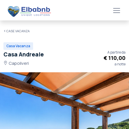
CASE VACANZA
Casa Vacanza
A partire da
Casa Andreale
€ 110,00
Capoliveri
a notte