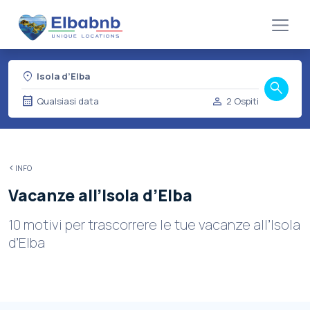
location_on
Isola d’Elba
search
calendar_month
person
Qualsiasi data
2 Ospiti
INFO
Vacanze all’Isola d’Elba
10 motivi per trascorrere le tue vacanze all’Isola
d’Elba