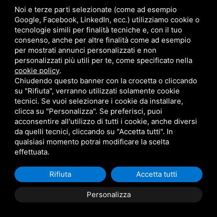
Andrea (+39) 348 80 98 791
Noi e terze parti selezionate (come ad esempio
Google, Facebook, LinkedIn, ecc.) utilizziamo cookie o
info@elbabnb.it
tecnologie simili per finalità tecniche e, con il tuo
consenso, anche per altre finalità come ad esempio
per mostrati annunci personalizzati e non
personalizzati più utili per te, come specificato nella
cookie policy
.
Chiudendo questo banner con la crocetta o cliccando
Privacy policy
su "Rifiuta", verranno utilizzati solamente cookie
tecnici. Se vuoi selezionare i cookie da installare,
clicca su "Personalizza". Se preferisci, puoi
Questo sito è protetto da Google reCAPTCHA v3,
Privacy Policy
e
acconsentire all'utilizzo di tutti i cookie, anche diversi
Terms of Service
di Google.
da quelli tecnici, cliccando su "Accetta tutti". In
qualsiasi momento potrai modificare la scelta
effettuata.
Rifiuta
Accetta tutti
Personalizza