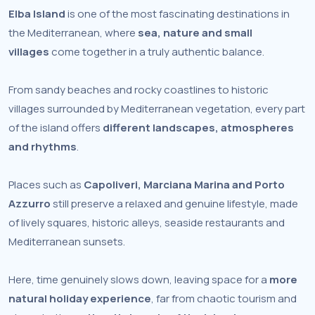
Elba Island
is one of the most fascinating destinations in
the Mediterranean, where
sea, nature and small
villages
come together in a truly authentic balance.
From sandy beaches and rocky coastlines to historic
villages surrounded by Mediterranean vegetation, every part
of the island offers
different landscapes, atmospheres
and rhythms
.
Places such as
Capoliveri, Marciana Marina and Porto
Azzurro
still preserve a relaxed and genuine lifestyle, made
of lively squares, historic alleys, seaside restaurants and
Mediterranean sunsets.
Here, time genuinely slows down, leaving space for a
more
natural holiday experience
, far from chaotic tourism and