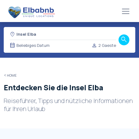
location_on
Insel Elba
search
calendar_month
person
Beliebiges Datum
2 Gaeste
HOME
Entdecken Sie die Insel Elba
Reiseführer, Tipps und nützliche Informationen
für Ihren Urlaub