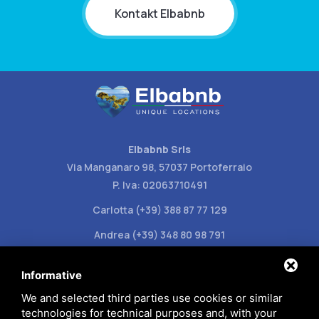
Kontakt Elbabnb
Elbabnb Srls
Via Manganaro 98, 57037 Portoferraio
P. Iva: 02063710491
Carlotta (+39) 388 87 77 129
Andrea (+39) 348 80 98 791
info@elbabnb.it
Informative
We and selected third parties use cookies or similar
technologies for technical purposes and, with your