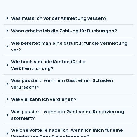
arrow_right
Was muss ich vor der Anmietung wissen?
arrow_right
Wann erhalte ich die Zahlung für Buchungen?
Wie bereitet man eine Struktur für die Vermietung
arrow_right
vor?
Wie hoch sind die Kosten für die
arrow_right
Veröffentlichung?
Was passiert, wenn ein Gast einen Schaden
arrow_right
verursacht?
arrow_right
Wie viel kann ich verdienen?
Was passiert, wenn der Gast seine Reservierung
arrow_right
storniert?
Welche Vorteile habe ich, wenn ich mich für eine
arrow_right
Vermietung über Sie entscheide?