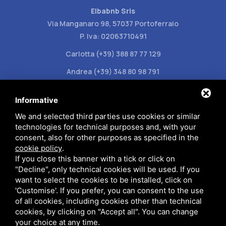
Elbabnb Srls
Via Manganaro 98, 57037 Portoferraio
P. Iva: 02063710491
Carlotta (+39) 388 87 77 129
Andrea (+39) 348 80 98 791
info@elbabnb.it
Informative
We and selected third parties use cookies or similar
technologies for technical purposes and, with your
consent, also for other purposes as specified in the
cookie policy
.
Datenschutzbestimmungen
If you close this banner with a tick or click on
"Decline", only technical cookies will be used. If you
want to select the cookies to be installed, click on
Diese Website ist durch Google reCAPTCHA v3 geschützt,
Privacy
'Customise'. If you prefer, you can consent to the use
Policy
und
Terms of Service
durch Google.
of all cookies, including cookies other than technical
cookies, by clicking on "Accept all". You can change
your choice at any time.