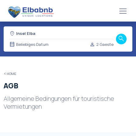
location_on
Insel Elba
search
calendar_month
person
Beliebiges Datum
2 Gaeste
HOME
AGB
Allgemeine Bedingungen für touristische
Vermietungen