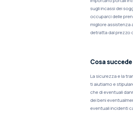
importanti portali i
sugli incassi dei sogg
occuparci delle prenot
migliore assistenza a
detratta dal prezzo 
Cosa succede 
La sicurezza e la tra
ti aiutiamo e stipular
che di eventuali dann
dei beni eventualment
eventuali incidenti ca