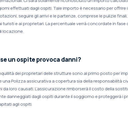
nternazionali. Ci sarà solamente riconosciuto un importo calcolat
iorni effettuati dagli ospiti. Tale importo è necessario per offrire i 
azioni, seguire gli arrivi e le partenze, comprese le pulizie finali,
i turisti e ai proprietari. La percentuale verrà concordate in fase
di locazione.
se un ospite provoca danni?
nquillità dei proprietari delle strutture sono al primo posto per i
e una Polizza assicurativa a copertura sia della responsabilità civi
i da loro causati. L’assicurazione rimborserà il costo della sosti
e danneggiati dagli ospiti durante il soggiorno e proteggerà i pr
pitati agli ospiti.