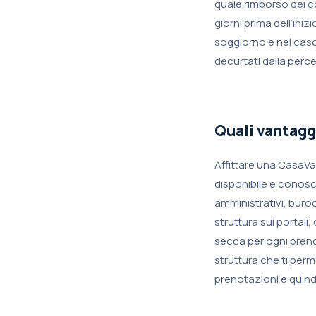
quale rimborso dei co
giorni prima dell’iniz
soggiorno e nel caso 
decurtati dalla perce
Quali vantaggi
Affittare una CasaV
disponibile e conosce
amministrativi, buroc
struttura sui portali
secca per ogni preno
struttura che ti per
prenotazioni e quindi