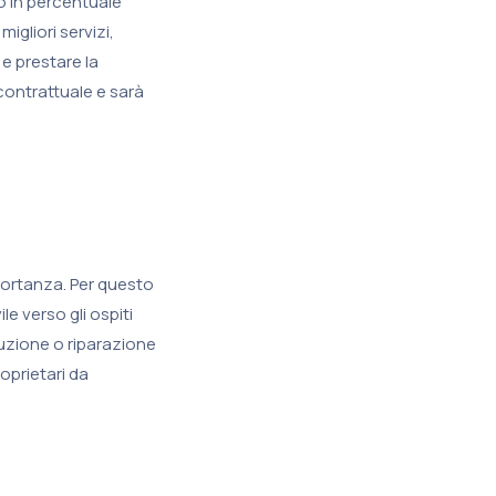
o in percentuale
migliori servizi,
 e prestare la
 contrattuale e sarà
mportanza. Per questo
le verso gli ospiti
tuzione o riparazione
oprietari da