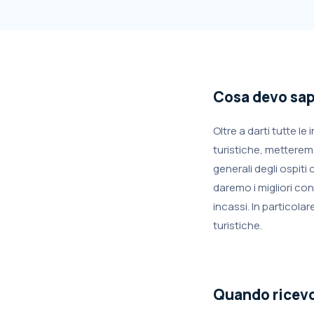
Cosa devo sape
Oltre a darti tutte l
turistiche, metterem
generali degli ospiti
daremo i migliori co
incassi. In particola
turistiche.
Quando ricevo