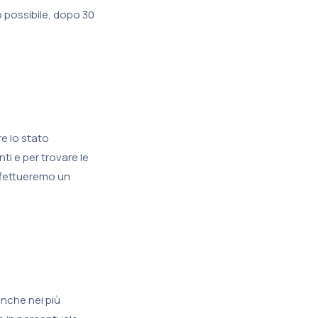
 possibile, dopo 30
re lo stato
ti e per trovare le
effettueremo un
anche nei più