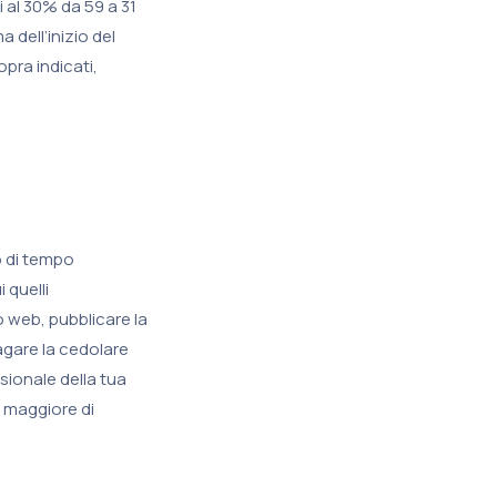
i al 30% da 59 a 31
a dell’inizio del
opra indicati,
o di tempo
 quelli
o web, pubblicare la
pagare la cedolare
sionale della tua
o maggiore di