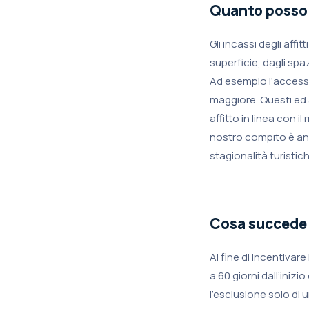
Quanto posso
Gli incassi degli affi
superficie, dagli spa
Ad esempio l’accesso
maggiore. Questi ed a
affitto in linea con 
nostro compito è anc
stagionalità turistich
Cosa succede 
Al fine di incentivar
a 60 giorni dall’iniz
l’esclusione solo di