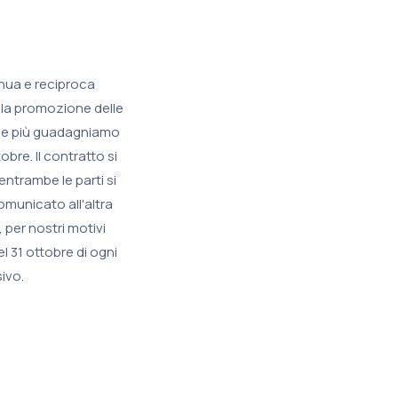
tinua e reciproca
 la promozione delle
io e più guadagniamo
obre. Il contratto si
entrambe le parti si
omunicato all'altra
per nostri motivi
l 31 ottobre di ogni
ivo.