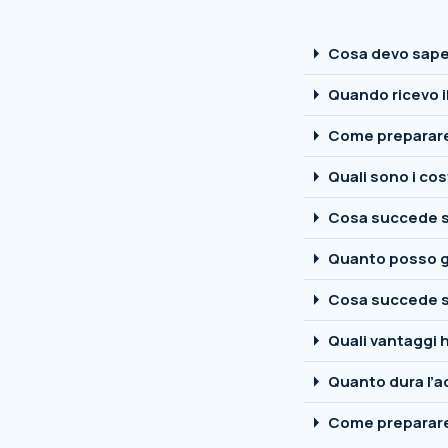
arrow_right
Cosa devo saper
arrow_right
Quando ricevo i
arrow_right
Come preparare 
arrow_right
Quali sono i cos
arrow_right
Cosa succede s
arrow_right
Quanto posso 
arrow_right
Cosa succede se
arrow_right
Quali vantaggi h
arrow_right
Quanto dura l’
arrow_right
Come preparare l