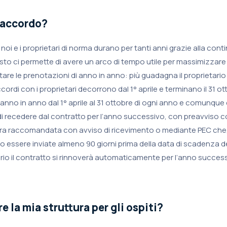
’accordo?
 noi e i proprietari di norma durano per tanti anni grazie alla con
to ci permette di avere un arco di tempo utile per massimizzare
tare le prenotazioni di anno in anno: più guadagna il proprietar
 accordi con i proprietari decorrono dal 1° aprile e terminano il 31 ott
anno in anno dal 1° aprile al 31 ottobre di ogni anno e comunque 
 di recedere dal contratto per l’anno successivo, con preavviso c
ra raccomandata con avviso di ricevimento o mediante PEC che, 
o essere inviate almeno 90 giorni prima della data di scadenza de
rio il contratto si rinnoverà automaticamente per l’anno success
 la mia struttura per gli ospiti?