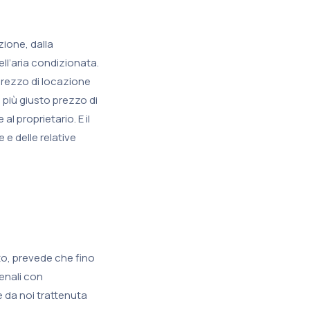
zione, dalla
ell’aria condizionata.
 prezzo di locazione
 più giusto prezzo di
l proprietario. E il
e delle relative
tto, prevede che fino
penali con
e da noi trattenuta