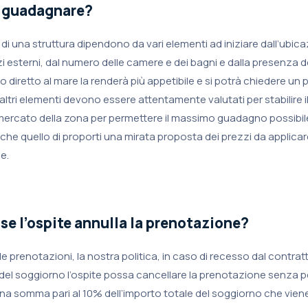
 guadagnare?
tti di una struttura dipendono da vari elementi ad iniziare dall’ubica
zi esterni, dal numero delle camere e dei bagni e dalla presenza d
 diretto al mare la renderà più appetibile e si potrà chiedere un
ltri elementi devono essere attentamente valutati per stabilire il
il mercato della zona per permettere il massimo guadagno possibile a
he quello di proporti una mirata proposta dei prezzi da applicare 
e.
se l’ospite annulla la prenotazione?
e le prenotazioni, la nostra politica, in caso di recesso dal contra
io del soggiorno l’ospite possa cancellare la prenotazione senza 
 una somma pari al 10% dell’importo totale del soggiorno che vien