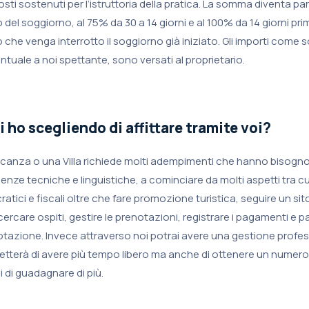
sti sostenuti per l’istruttoria della pratica. La somma diventa par
io del soggiorno, al 75% da 30 a 14 giorni e al 100% da 14 giorni prim
che venga interrotto il soggiorno già iniziato. Gli importi come s
ntuale a noi spettante, sono versati al proprietario.
 ho scegliendo di affittare tramite voi?
acanza o una Villa richiede molti adempimenti che hanno bisogn
nze tecniche e linguistiche, a cominciare da molti aspetti tra cui
ratici e fiscali oltre che fare promozione turistica, seguire un sit
, cercare ospiti, gestire le prenotazioni, registrare i pagamenti e 
tazione. Invece attraverso noi potrai avere una gestione profes
metterà di avere più tempo libero ma anche di ottenere un numer
 di guadagnare di più.