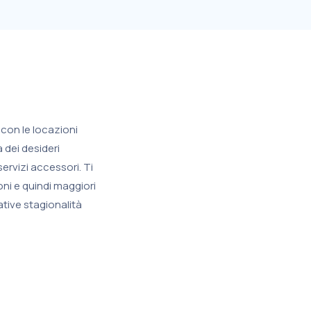
 con le locazioni
 dei desideri
ervizi accessori. Ti
oni e quindi maggiori
ative stagionalità