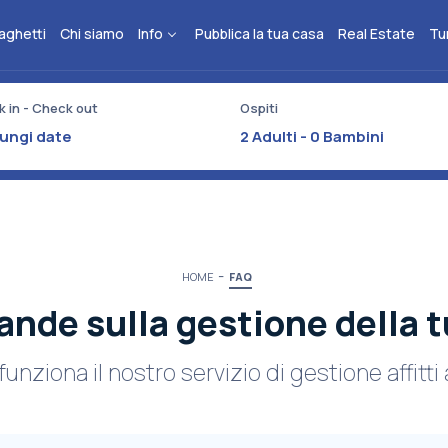
aghetti
Chi siamo
Info
Pubblica la tua casa
Real Estate
Tu
 in - Check out
Ospiti
2
Adulti -
0
Bambini
HOME
FAQ
nde sulla gestione della 
nziona il nostro servizio di gestione affitti a