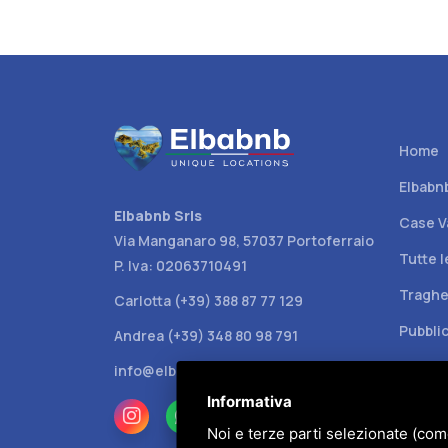
Home
Elbabn
Elbabnb Srls
Case V
Via Manganaro 98, 57037 Portoferraio
Tutte l
P. Iva: 02063710491
Traghe
Carlotta (+39) 388 87 77 129
Pubblic
Andrea (+39) 348 80 98 791
info@elbabnb.it
Informativa
Noi e terze parti selezionate (com