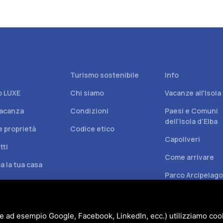
Turismo sostenibile
Info
b LUXE
Chi siamo
Vacanze all'Isola
acanza
Condizioni
Paesi e Comuni
dell’Isola d’Elba
e proprietà
Codice etico
Capoliveri
tti
Come arrivare
a la tua casa
Parco Arcipelago
Toscano
e ad esempio Google, Facebook, LinkedIn, ecc.) utilizziamo cooki