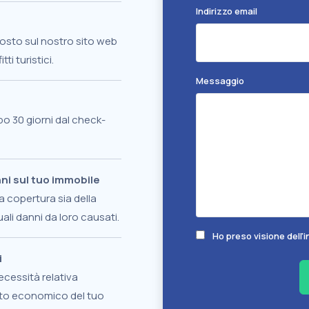
Indirizzo email
sto sul nostro sito web
tti turistici.
Messaggio
o 30 giorni dal check-
nni sul tuo immobile
a copertura sia della
uali danni da loro causati.
Ho preso visione dell'i
i
ecessità relativa
ento economico del tuo