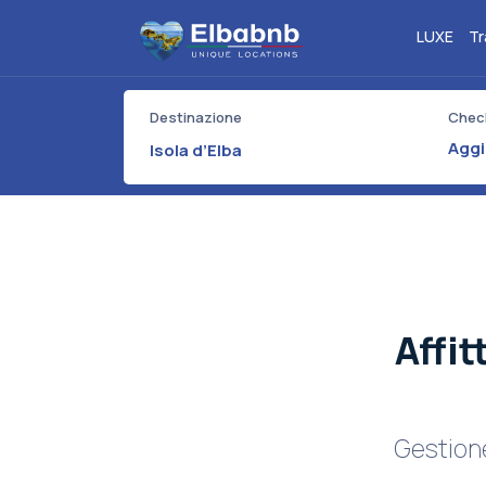
LUXE
Tr
Destinazione
Check
Isola d’Elba
Affit
Gestione