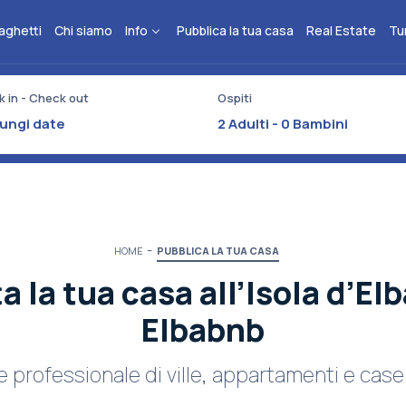
aghetti
Chi siamo
Info
Pubblica la tua casa
Real Estate
Tu
 in - Check out
Ospiti
2
Adulti -
0
Bambini
HOME
PUBBLICA LA TUA CASA
ta la tua casa all’Isola d’El
Elbabnb
 professionale di ville, appartamenti e cas