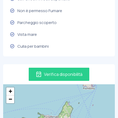
Non è permesso Fumare
Parcheggio scoperto
Vista mare
Culla per bambini
event_available
Verifica disponibilità
+
−