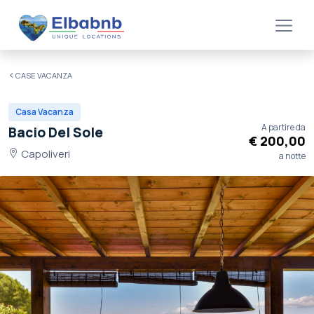
CASE VACANZA
Casa Vacanza
A partire da
Bacio Del Sole
€ 200,00
Capoliveri
a notte