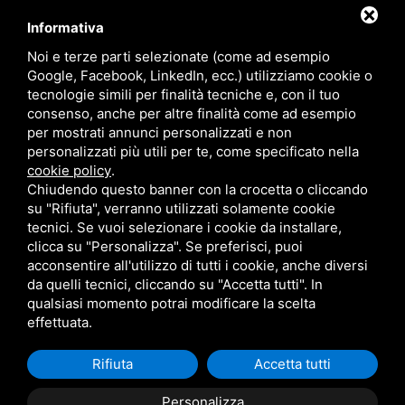
Carlotta (+39) 388 87 77 129
Informativa
Andrea (+39) 348 80 98 791
Noi e terze parti selezionate (come ad esempio
Google, Facebook, LinkedIn, ecc.) utilizziamo cookie o
info@elbabnb.it
tecnologie simili per finalità tecniche e, con il tuo
consenso, anche per altre finalità come ad esempio
per mostrati annunci personalizzati e non
personalizzati più utili per te, come specificato nella
cookie policy
.
Chiudendo questo banner con la crocetta o cliccando
Privacy policy
su "Rifiuta", verranno utilizzati solamente cookie
tecnici. Se vuoi selezionare i cookie da installare,
clicca su "Personalizza". Se preferisci, puoi
Questo sito è protetto da Google reCAPTCHA v3,
Privacy Policy
e
acconsentire all'utilizzo di tutti i cookie, anche diversi
Terms of Service
di Google.
da quelli tecnici, cliccando su "Accetta tutti". In
qualsiasi momento potrai modificare la scelta
effettuata.
Rifiuta
Accetta tutti
Personalizza