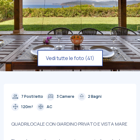
Vedi tutte le foto (41)
group
bed
shower
7 Posti letto
3 Camere
2 Bagni
drag_pan
ac_unit
120m²
AC
QUADRILOCALE CON GIARDINO PRIVATO E VISTA MARE