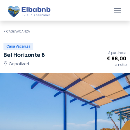
CASE VACANZA
Casa Vacanza
A partire da
Bel Horizonte 6
€ 88,00
Capoliveri
a notte