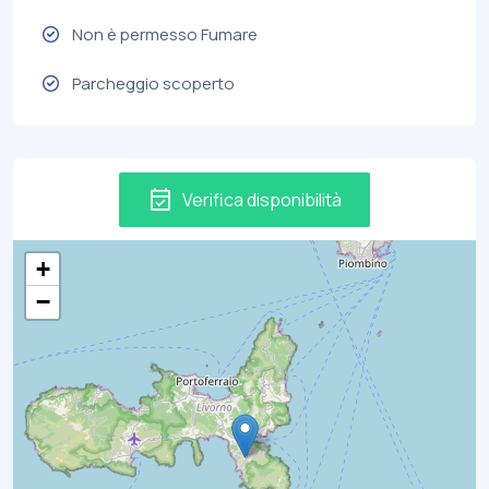
Non è permesso Fumare
Parcheggio scoperto
event_available
Verifica disponibilità
+
−