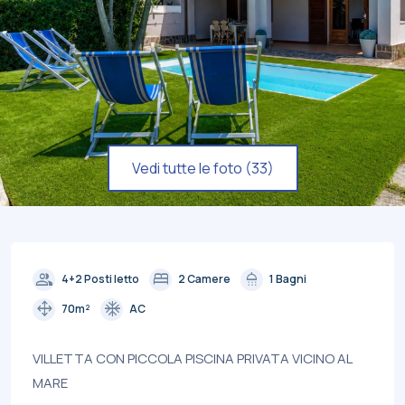
Vedi tutte le foto (33)
group
bed
shower
4+2 Posti letto
2 Camere
1 Bagni
drag_pan
ac_unit
70m²
AC
VILLETTA CON PICCOLA PISCINA PRIVATA VICINO AL
MARE