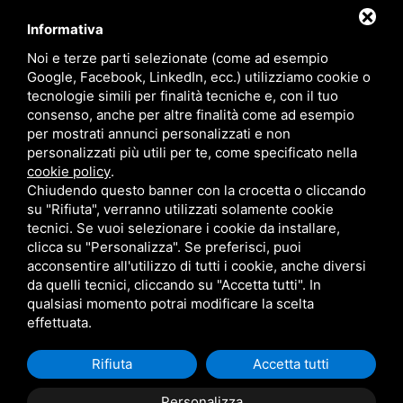
Carlotta (+39) 388 87 77 129
Informativa
Andrea (+39) 348 80 98 791
Noi e terze parti selezionate (come ad esempio
Google, Facebook, LinkedIn, ecc.) utilizziamo cookie o
info@elbabnb.it
tecnologie simili per finalità tecniche e, con il tuo
consenso, anche per altre finalità come ad esempio
per mostrati annunci personalizzati e non
personalizzati più utili per te, come specificato nella
cookie policy
.
Chiudendo questo banner con la crocetta o cliccando
Privacy policy
su "Rifiuta", verranno utilizzati solamente cookie
tecnici. Se vuoi selezionare i cookie da installare,
clicca su "Personalizza". Se preferisci, puoi
Questo sito è protetto da Google reCAPTCHA v3,
Privacy Policy
e
acconsentire all'utilizzo di tutti i cookie, anche diversi
Terms of Service
di Google.
da quelli tecnici, cliccando su "Accetta tutti". In
qualsiasi momento potrai modificare la scelta
effettuata.
Rifiuta
Accetta tutti
Personalizza