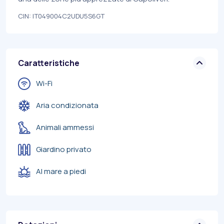
CIN: IT049004C2UDU5S6GT
Caratteristiche
Wi-Fi
Aria condizionata
Animali ammessi
Giardino privato
Al mare a piedi