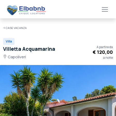
CASE VACANZA
Villa
A partire da
Villetta Acquamarina
€ 120,00
Capoliveri
a notte