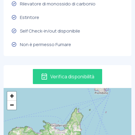
Rilevatore di monossido di carbonio
Estintore
Self Check-in/out disponibile
Non è permesso Fumare
event_available
Verifica disponibilità
+
−