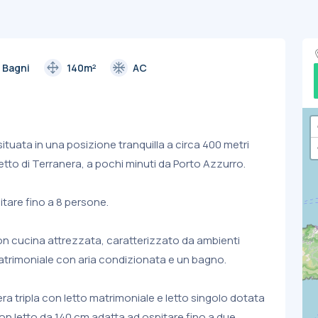
drag_pan
ac_unit
 Bagni
140m²
AC
ituata in una posizione tranquilla a circa 400 metri
etto di Terranera, a pochi minuti da Porto Azzurro.
pitare fino a 8 persone.
on cucina attrezzata, caratterizzato da ambienti
matrimoniale con aria condizionata e un bagno.
a tripla con letto matrimoniale e letto singolo dotata
n letto da 140 cm adatta ad ospitare fino a due