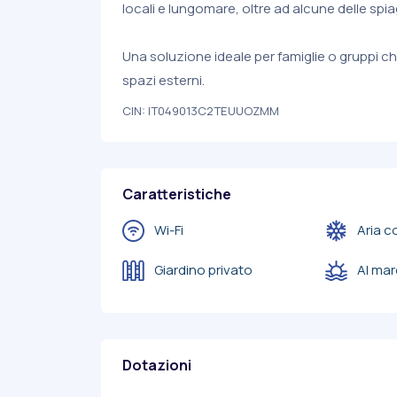
locali e lungomare, oltre ad alcune delle spiag
Una soluzione ideale per famiglie o gruppi 
spazi esterni.
CIN: IT049013C2TEUUOZMM
Caratteristiche
Wi-Fi
Aria c
Giardino privato
Al mar
Dotazioni