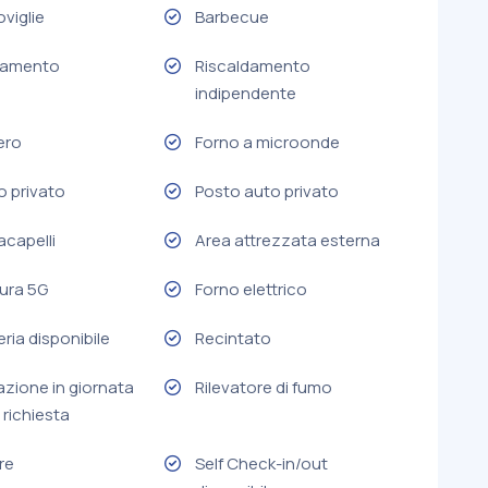
viglie
Barbecue
damento
Riscaldamento
indipendente
fero
Forno a microonde
o privato
Posto auto privato
acapelli
Area attrezzata esterna
ura 5G
Forno elettrico
ria disponibile
Recintato
azione in giornata
Rilevatore di fumo
 richiesta
re
Self Check-in/out