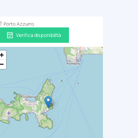
Porto Azzurro
event_available
Verifica disponibilità
+
−