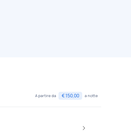
€ 150,00
A partire da
a notte