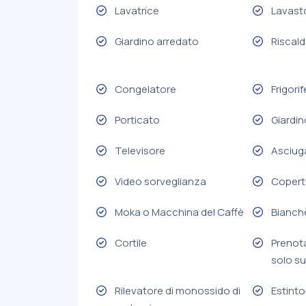
Lavatrice
Lavasto
Giardino arredato
Riscal
Congelatore
Frigori
Porticato
Giardin
Televisore
Asciug
Video sorveglianza
Copert
Moka o Macchina del Caffè
Bianche
Cortile
Prenot
solo su
Rilevatore di monossido di
Estinto