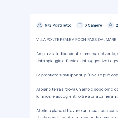
group
bed
shower
6+2 Posti letto
3 Camere
2
VILLA PONTE REALE A POCHI PASSI DAL MARE
Ampia villa indipendente immersa nel verde, s
dalla spiaggia di Reale e dal suggestivo Lagh
La proprietà si sviluppa su più livelli e può os
Al piano terra si trova un ampio soggiorno c
luminosi e accoglienti, oltre a una camera 
Al primo piano si trovano una spaziosa camer
di aria condizionata, una seconda camera co