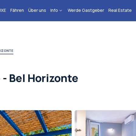
UXE
Fähren
Über uns
Info
Werde Gastgeber
Real Estate
ORIZONTE
e - Bel Horizonte