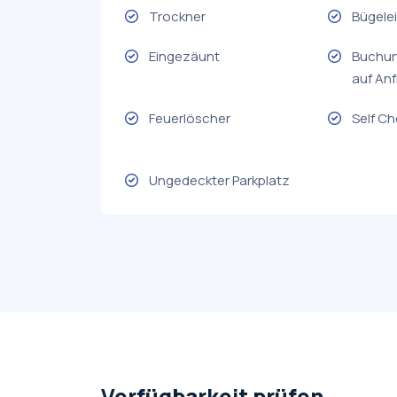
Trockner
Bügele
Eingezäunt
Buchun
auf An
Feuerlöscher
Self Ch
Ungedeckter Parkplatz
Verfügbarkeit prüfen