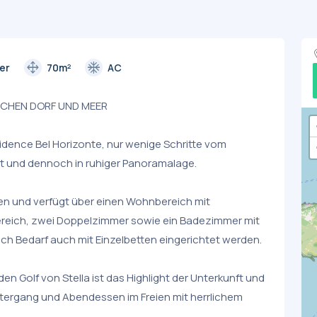
drag_pan
ac_unit
der
70m²
AC
CHEN DORF UND MEER
idence Bel Horizonte, nur wenige Schritte vom
nt und dennoch in ruhiger Panoramalage.
nen und verfügt über einen Wohnbereich mit
ereich, zwei Doppelzimmer sowie ein Badezimmer mit
ch Bedarf auch mit Einzelbetten eingerichtet werden.
en Golf von Stella ist das Highlight der Unterkunft und
untergang und Abendessen im Freien mit herrlichem