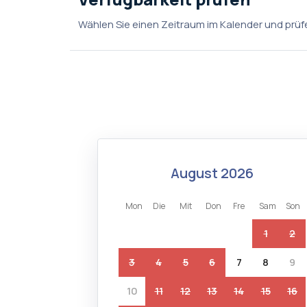
Wählen Sie einen Zeitraum im Kalender und prüfe
august 2026
mon
die
mit
don
fre
sam
son
1
2
3
4
5
6
7
8
9
10
11
12
13
14
15
16