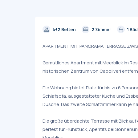
group
bed
shower
4+2 Betten
2 Zimmer
1 Bä
APARTMENT MIT PANORAMATERRASSE ZWIS
Gemütliches Apartment mit Meerblick im Res
historischen Zentrum von Capoliveri entfer
Die Wohnung bietet Platz für bis zu 6 Perso
Schlafsofa, ausgestatteter Küche und Essb
Dusche. Das zweite Schlafzimmer kann je na
Die große überdachte Terrasse mit Blick auf d
perfekt für Frühstück, Aperitifs bei Sonnen
Meerblick.