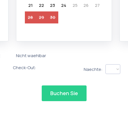
21
22
23
24
25
26
27
28
29
30
t
Nicht waehlbar
Check-Out:
Naechte:
Buchen Sie