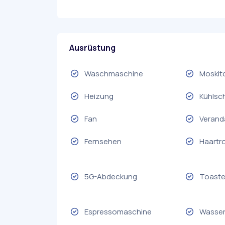
Ausrüstung
Waschmaschine
Moskit
Heizung
Kühlsc
Fan
Verand
Fernsehen
Haartr
5G-Abdeckung
Toaste
Espressomaschine
Wasser