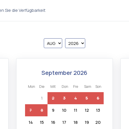
n Sie die Verfügbarkeit
september 2026
mon
die
mit
don
fre
sam
son
1
2
3
4
5
6
7
8
9
10
11
12
13
14
15
16
17
18
19
20