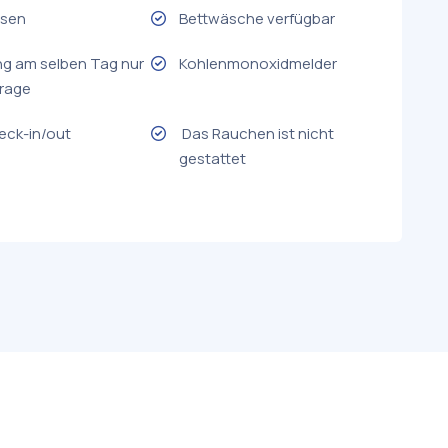
isen
Bettwäsche verfügbar
g am selben Tag nur
Kohlenmonoxidmelder
frage
eck-in/out
Das Rauchen ist nicht
gestattet