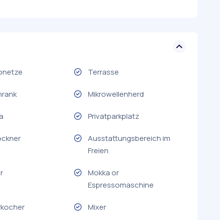
onetze
Terrasse
hrank
Mikrowellenherd
a
Privatparkplatz
ockner
Ausstattungsbereich im
Freien
r
Mokka or
Espressomaschine
kocher
Mixer