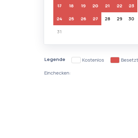
17
18
19
20
21
22
23
24
25
26
27
28
29
30
31
Legende
Kostenlos
Besetz
Einchecken: