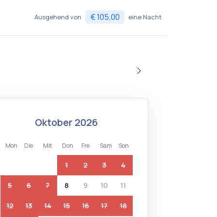
€ 105,00
Ausgehend von
eine Nacht
oktober 2026
mon
die
mit
don
fre
sam
son
1
2
3
4
5
6
7
8
9
10
11
12
13
14
15
16
17
18