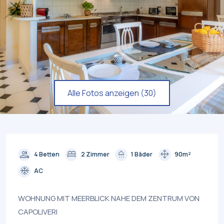
Alle Fotos anzeigen (30)
group
bed
shower
drag_pan
4 Betten
2 Zimmer
1 Bäder
90m²
ac_unit
AC
WOHNUNG MIT MEERBLICK NAHE DEM ZENTRUM VON
CAPOLIVERI