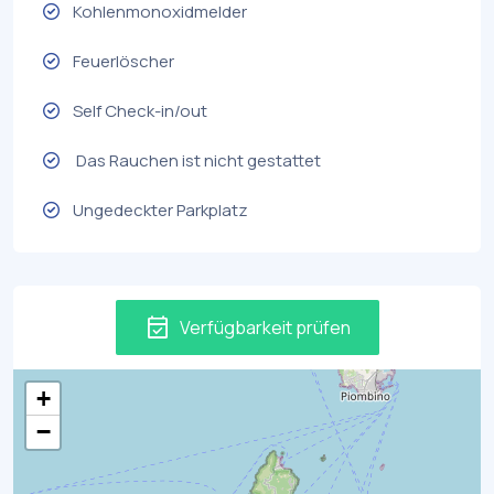
Kohlenmonoxidmelder
Feuerlöscher
Self Check-in/out
Das Rauchen ist nicht gestattet
Ungedeckter Parkplatz
event_available
Verfügbarkeit prüfen
+
−