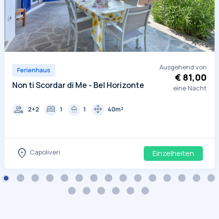
Ausgehend von
Ferienhaus
€ 81,00
Non ti Scordar di Me - Bel Horizonte
eine Nacht
group
bed
shower
drag_pan
2+2
1
1
40m²
location_on
Capoliveri
Einzelheiten