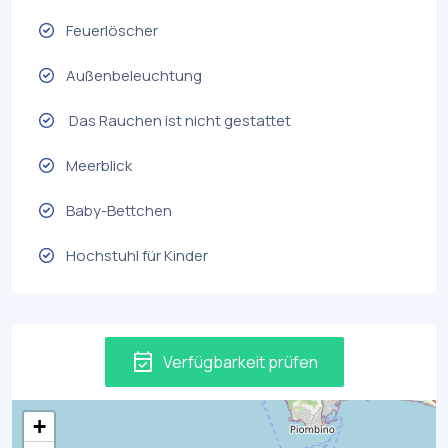
Feuerlöscher
Außenbeleuchtung
Das Rauchen ist nicht gestattet
Meerblick
Baby-Bettchen
Hochstuhl für Kinder
event_available
Verfügbarkeit prüfen
+