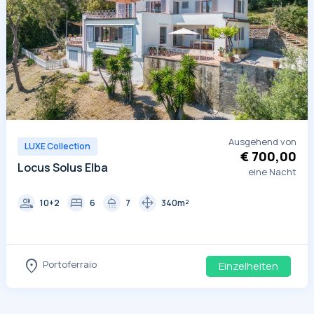
Ausgehend von
LUXE Collection
€ 700,00
Locus Solus Elba
eine Nacht
group
bed
shower
drag_pan
10+2
6
7
340m²
location_on
Portoferraio
Einzelheiten