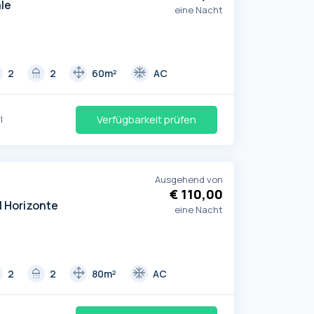
le
eine Nacht
d
shower
drag_pan
ac_unit
2
2
60m²
AC
i
Verfügbarkeit prüfen
Ausgehend von
€ 110,00
l Horizonte
eine Nacht
d
shower
drag_pan
ac_unit
2
2
80m²
AC