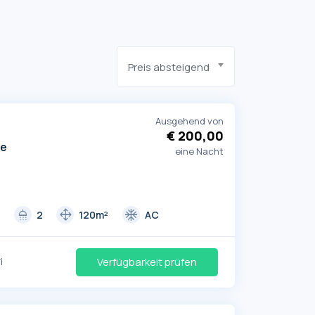
Preis absteigend
Ausgehend von
€ 200,00
le
eine Nacht
shower
drag_pan
ac_unit
3
2
120m²
AC
i
Verfügbarkeit prüfen