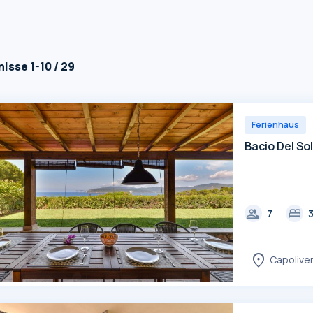
isse 1-10 / 29
Ferienhaus
Bacio Del So
group
bed
7
location_on
Capoliver