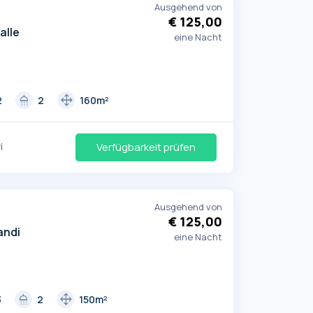
Ausgehend von
€ 125,00
alle
eine Nacht
shower
drag_pan
2
2
160m²
i
Verfügbarkeit prüfen
Ausgehend von
€ 125,00
andi
eine Nacht
shower
drag_pan
3
2
150m²