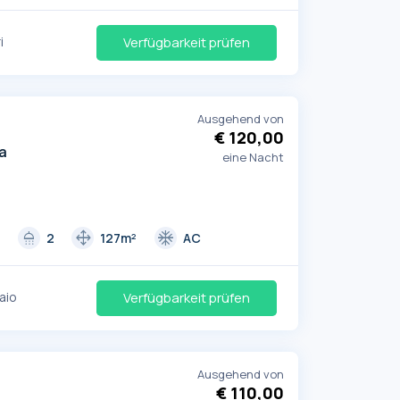
i
Verfügbarkeit prüfen
Ausgehend von
€ 120,00
a
eine Nacht
shower
drag_pan
ac_unit
3
2
127m²
AC
aio
Verfügbarkeit prüfen
Ausgehend von
€ 110,00