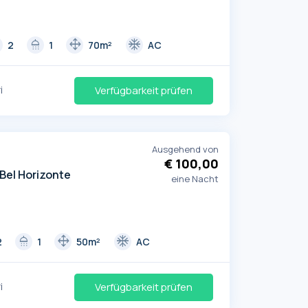
d
shower
drag_pan
ac_unit
2
1
70m²
AC
i
Verfügbarkeit prüfen
Ausgehend von
€ 100,00
Bel Horizonte
eine Nacht
shower
drag_pan
ac_unit
2
1
50m²
AC
i
Verfügbarkeit prüfen