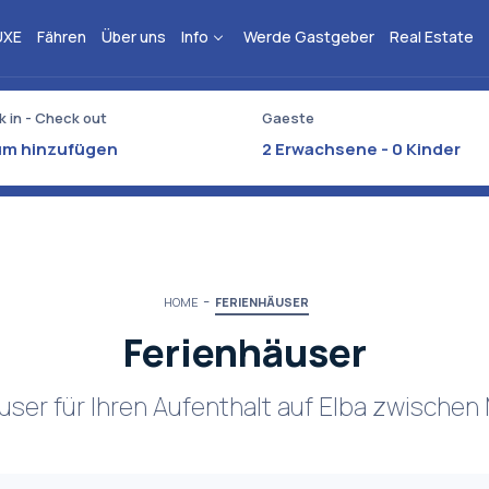
UXE
Fähren
Über uns
Info
Werde Gastgeber
Real Estate
 in - Check out
Gaeste
2
Erwachsene -
0
Kinder
HOME
FERIENHÄUSER
Ferienhäuser
ser für Ihren Aufenthalt auf Elba zwischen 