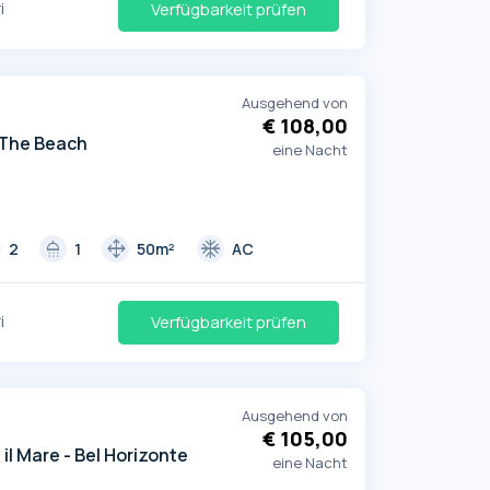
i
Verfügbarkeit prüfen
Ausgehend von
€ 108,00
The Beach
eine Nacht
shower
drag_pan
ac_unit
2
1
50m²
AC
i
Verfügbarkeit prüfen
Ausgehend von
€ 105,00
e il Mare - Bel Horizonte
eine Nacht